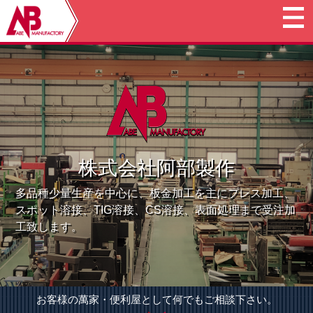
株式会社阿部製作
多品種少量生産を中心に、板金加工を主にプレス加工、
スポット溶接、TIG溶接、CS溶接、表面処理まで受注加
工致します。
お客様の萬家・便利屋として何でもご相談下さい。